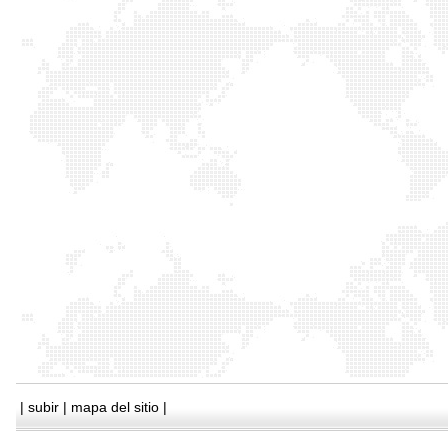
|
subir
|
mapa del sitio
|