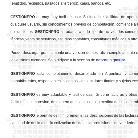
(emitidos, recibidos, pasados a terceros), cajas, bancos, etc.
GESTION
PRO
es muy muy facil de usar. Su increíble facilidad de opera
cualquier usuario, sin conocimientos previos de computación, comience a u
de funciones,
GESTION
PRO
se adapta a todo tipo de actividades comercia
fábricas, venta de servicios, estudios contables, consultorios médicos, y otro
Puede descargar gratuitamente una versión demostrativa completamente ope
los distintos alcances. Solo diríjase a la sección de
descarga gratuita
.
GESTION
PRO
está completamente desarrollado en Argentina, y cumpl
monotributistas, responsables inscriptos, consumidores finales y sujetos exe
GESTION
PRO
es muy adaptable y fácil de usar. Si tiene facturas y otr
facilmente la impresión, de manera que se ajuste a la medida de su compro
GESTION
PRO
le permite definir libremente las descripciones de las facturas 
cantidad de decimales, la cotización del dolar, las comisiones de vendedore