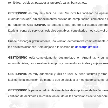
(emitidos, recibidos, pasados a terceros), cajas, bancos, etc.
GESTION
PRO
es muy muy facil de usar. Su increíble facilidad de opera
cualquier usuario, sin conocimientos previos de computación, comience a u
de funciones,
GESTION
PRO
se adapta a todo tipo de actividades comercia
fábricas, venta de servicios, estudios contables, consultorios médicos, y otro
Puede descargar gratuitamente una versión demostrativa completamente ope
los distintos alcances. Solo diríjase a la sección de
descarga gratuita
.
GESTION
PRO
está completamente desarrollado en Argentina, y cumpl
monotributistas, responsables inscriptos, consumidores finales y sujetos exe
GESTION
PRO
es muy adaptable y fácil de usar. Si tiene facturas y otr
facilmente la impresión, de manera que se ajuste a la medida de su compro
GESTION
PRO
le permite definir libremente las descripciones de las facturas 
cantidad de decimales, la cotización del dolar, las comisiones de vendedore