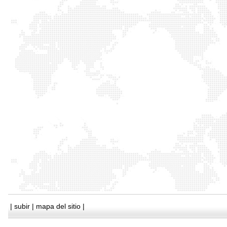
|
subir
|
mapa del sitio
|