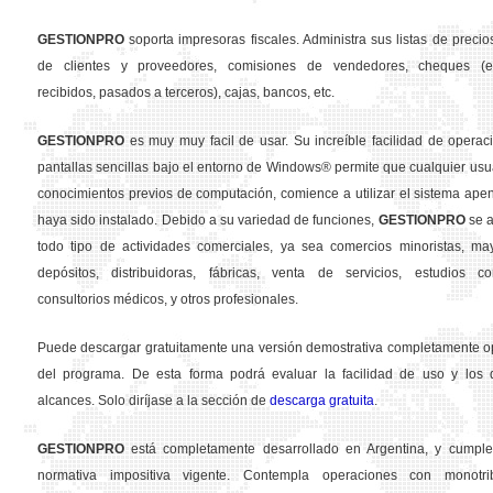
GESTION
PRO
soporta impresoras fiscales. Administra sus listas de precios
de clientes y proveedores, comisiones de vendedores, cheques (em
recibidos, pasados a terceros), cajas, bancos, etc.
GESTION
PRO
es muy muy facil de usar. Su increíble facilidad de operac
pantallas sencillas bajo el entorno de Windows® permite que cualquier usua
conocimientos previos de computación, comience a utilizar el sistema ape
haya sido instalado. Debido a su variedad de funciones,
GESTION
PRO
se a
todo tipo de actividades comerciales, ya sea comercios minoristas, may
depósitos, distribuidoras, fábricas, venta de servicios, estudios con
consultorios médicos, y otros profesionales.
Puede descargar gratuitamente una versión demostrativa completamente o
del programa. De esta forma podrá evaluar la facilidad de uso y los d
alcances. Solo diríjase a la sección de
descarga gratuita
.
GESTION
PRO
está completamente desarrollado en Argentina, y cumple
normativa impositiva vigente. Contempla operaciones con monotribu