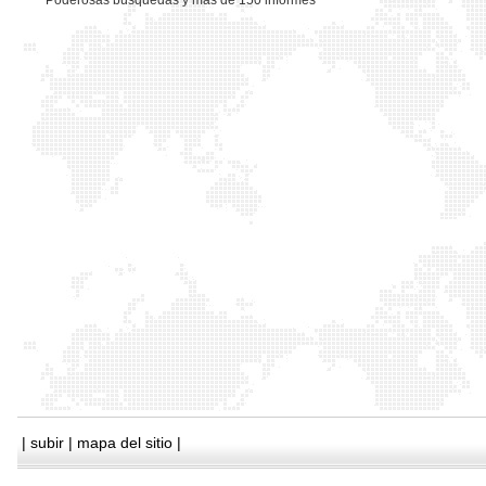
*
Poderosas busquedas y mas de 150 informes
|
subir
|
mapa del sitio
|