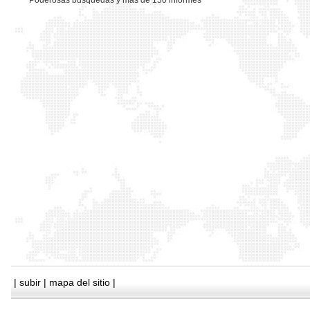
*
Poderosas busquedas y mas de 150 informes
|
subir
|
mapa del sitio
|