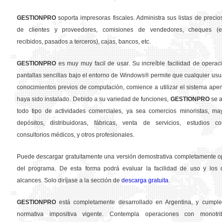
GESTION
PRO
soporta impresoras fiscales. Administra sus listas de precios
de clientes y proveedores, comisiones de vendedores, cheques (em
recibidos, pasados a terceros), cajas, bancos, etc.
GESTION
PRO
es muy muy facil de usar. Su increíble facilidad de operac
pantallas sencillas bajo el entorno de Windows® permite que cualquier usua
conocimientos previos de computación, comience a utilizar el sistema ape
haya sido instalado. Debido a su variedad de funciones,
GESTION
PRO
se a
todo tipo de actividades comerciales, ya sea comercios minoristas, may
depósitos, distribuidoras, fábricas, venta de servicios, estudios con
consultorios médicos, y otros profesionales.
Puede descargar gratuitamente una versión demostrativa completamente o
del programa. De esta forma podrá evaluar la facilidad de uso y los d
alcances. Solo diríjase a la sección de
descarga gratuita
.
GESTION
PRO
está completamente desarrollado en Argentina, y cumple
normativa impositiva vigente. Contempla operaciones con monotribu