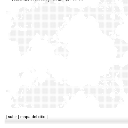
*
Poderosas busquedas y mas de 150 informes
|
subir
|
mapa del sitio
|