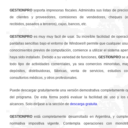
GESTION
PRO
soporta impresoras fiscales. Administra sus listas de precios
de clientes y proveedores, comisiones de vendedores, cheques (em
recibidos, pasados a terceros), cajas, bancos, etc.
GESTION
PRO
es muy muy facil de usar. Su increíble facilidad de operac
pantallas sencillas bajo el entorno de Windows® permite que cualquier usua
conocimientos previos de computación, comience a utilizar el sistema ape
haya sido instalado. Debido a su variedad de funciones,
GESTION
PRO
se a
todo tipo de actividades comerciales, ya sea comercios minoristas, may
depósitos, distribuidoras, fábricas, venta de servicios, estudios con
consultorios médicos, y otros profesionales.
Puede descargar gratuitamente una versión demostrativa completamente o
del programa. De esta forma podrá evaluar la facilidad de uso y los d
alcances. Solo diríjase a la sección de
descarga gratuita
.
GESTION
PRO
está completamente desarrollado en Argentina, y cumple
normativa impositiva vigente. Contempla operaciones con monotribu