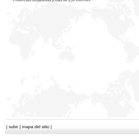
*
Poderosas busquedas y mas de 150 informes
|
subir
|
mapa del sitio
|