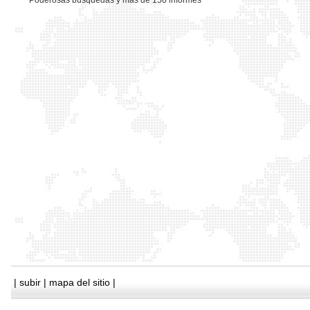
*
Poderosas busquedas y mas de 150 informes
|
subir
|
mapa del sitio
|