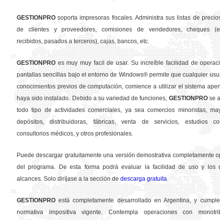
GESTION
PRO
soporta impresoras fiscales. Administra sus listas de precios
de clientes y proveedores, comisiones de vendedores, cheques (em
recibidos, pasados a terceros), cajas, bancos, etc.
GESTION
PRO
es muy muy facil de usar. Su increíble facilidad de operac
pantallas sencillas bajo el entorno de Windows® permite que cualquier usua
conocimientos previos de computación, comience a utilizar el sistema ape
haya sido instalado. Debido a su variedad de funciones,
GESTION
PRO
se a
todo tipo de actividades comerciales, ya sea comercios minoristas, may
depósitos, distribuidoras, fábricas, venta de servicios, estudios con
consultorios médicos, y otros profesionales.
Puede descargar gratuitamente una versión demostrativa completamente o
del programa. De esta forma podrá evaluar la facilidad de uso y los d
alcances. Solo diríjase a la sección de
descarga gratuita
.
GESTION
PRO
está completamente desarrollado en Argentina, y cumple
normativa impositiva vigente. Contempla operaciones con monotribu