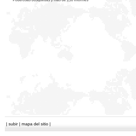
*
Poderosas busquedas y mas de 150 informes
|
subir
|
mapa del sitio
|