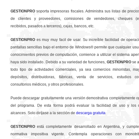
GESTION
PRO
soporta impresoras fiscales. Administra sus listas de precios
de clientes y proveedores, comisiones de vendedores, cheques (em
recibidos, pasados a terceros), cajas, bancos, etc.
GESTION
PRO
es muy muy facil de usar. Su increíble facilidad de operac
pantallas sencillas bajo el entorno de Windows® permite que cualquier usua
conocimientos previos de computación, comience a utilizar el sistema ape
haya sido instalado. Debido a su variedad de funciones,
GESTION
PRO
se a
todo tipo de actividades comerciales, ya sea comercios minoristas, may
depósitos, distribuidoras, fábricas, venta de servicios, estudios con
consultorios médicos, y otros profesionales.
Puede descargar gratuitamente una versión demostrativa completamente o
del programa. De esta forma podrá evaluar la facilidad de uso y los d
alcances. Solo diríjase a la sección de
descarga gratuita
.
GESTION
PRO
está completamente desarrollado en Argentina, y cumple
normativa impositiva vigente. Contempla operaciones con monotribu