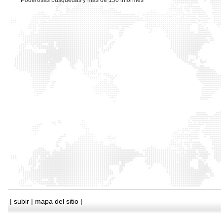
*
Poderosas busquedas y mas de 150 informes
|
subir
|
mapa del sitio
|