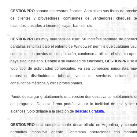
GESTION
PRO
soporta impresoras fiscales. Administra sus listas de precios
de clientes y proveedores, comisiones de vendedores, cheques (em
recibidos, pasados a terceros), cajas, bancos, etc.
GESTION
PRO
es muy muy facil de usar. Su increíble facilidad de operac
pantallas sencillas bajo el entorno de Windows® permite que cualquier usua
conocimientos previos de computación, comience a utilizar el sistema ape
haya sido instalado. Debido a su variedad de funciones,
GESTION
PRO
se a
todo tipo de actividades comerciales, ya sea comercios minoristas, may
depósitos, distribuidoras, fábricas, venta de servicios, estudios con
consultorios médicos, y otros profesionales.
Puede descargar gratuitamente una versión demostrativa completamente o
del programa. De esta forma podrá evaluar la facilidad de uso y los d
alcances. Solo diríjase a la sección de
descarga gratuita
.
GESTION
PRO
está completamente desarrollado en Argentina, y cumple
normativa impositiva vigente. Contempla operaciones con monotribu