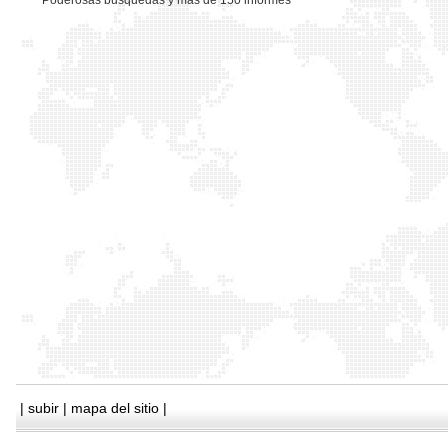
*
Poderosas busquedas y mas de 150 informes
|
subir
|
mapa del sitio
|