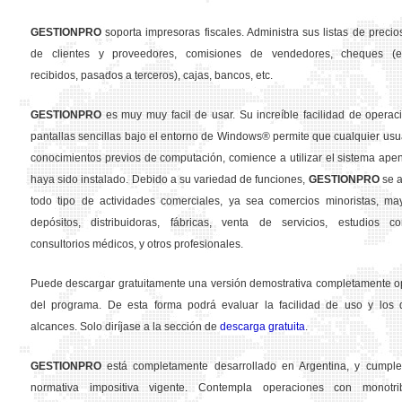
GESTION
PRO
soporta impresoras fiscales. Administra sus listas de precios
de clientes y proveedores, comisiones de vendedores, cheques (em
recibidos, pasados a terceros), cajas, bancos, etc.
GESTION
PRO
es muy muy facil de usar. Su increíble facilidad de operac
pantallas sencillas bajo el entorno de Windows® permite que cualquier usua
conocimientos previos de computación, comience a utilizar el sistema ape
haya sido instalado. Debido a su variedad de funciones,
GESTION
PRO
se a
todo tipo de actividades comerciales, ya sea comercios minoristas, may
depósitos, distribuidoras, fábricas, venta de servicios, estudios con
consultorios médicos, y otros profesionales.
Puede descargar gratuitamente una versión demostrativa completamente o
del programa. De esta forma podrá evaluar la facilidad de uso y los d
alcances. Solo diríjase a la sección de
descarga gratuita
.
GESTION
PRO
está completamente desarrollado en Argentina, y cumple
normativa impositiva vigente. Contempla operaciones con monotribu